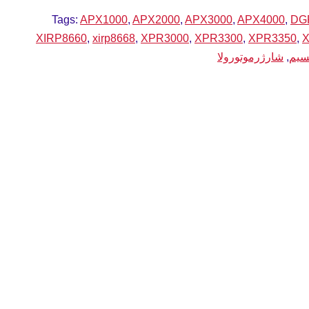
Tags:
APX1000
,
APX2000
,
APX3000
,
APX4000
,
DG
XIRP8660
,
xirp8668
,
XPR3000
,
XPR3300
,
XPR3350
,
سیم
,
شارژرموتورولا