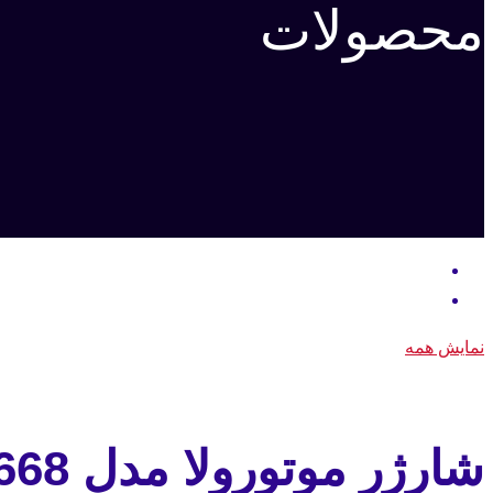
محصولات
نمایش همه
شارژر موتورولا مدل XIRP8668