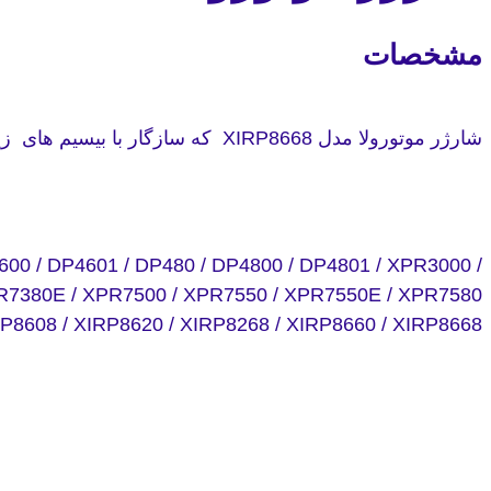
مشخصات
شارژر موتورولا مدل XIRP8668 که سازگار با بیسیم های زیر می باشد با 6 ماه گارانتی از طرف شرکت میثاق فن ارتباط به خریداران گرامی تحویل می گردد.
00 / DP4601 / DP480 / DP4800 / DP4801 / XPR3000 /
R7380E / XPR7500 / XPR7550 / XPR7550E / XPR7580
RP8608 / XIRP8620 / XIRP8268 / XIRP8660 / XIRP8668