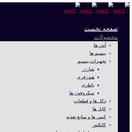
صفحه نخست
محصولات
آنتن ها
بیسیم ها
تجهیزات بیسیم
شارژر
هندزفری
باطری
میکروفون ها
دکل ها و قطعات
کابل ها
کیس ها و منابع تغذیه
کانکتور