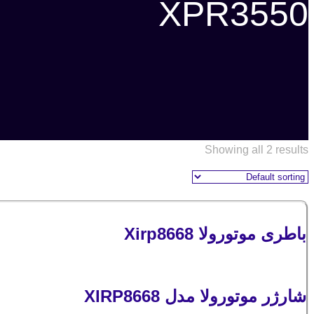
XPR3550
Showing all 2 results
باطری موتورولا Xirp8668
شارژر موتورولا مدل XIRP8668