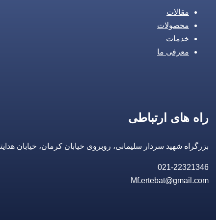
مقالات
محصولات
خدمات
معرفی ما
راه های ارتباطی
بزرگراه شهید سردار سلیمانی، روبروی خیابان کرمان، خیابان هدایتی، مجتمع تجاری 14 مع
021-22321346
Mf.ertebat@gmail.com