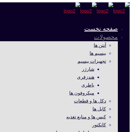
صفحه نخست
محصولات
آنتن ها
بیسیم ها
تجهیزات بیسیم
شارژر
هندزفری
باطری
میکروفون ها
دکل ها و قطعات
کابل ها
کیس ها و منابع تغذیه
کانکتور