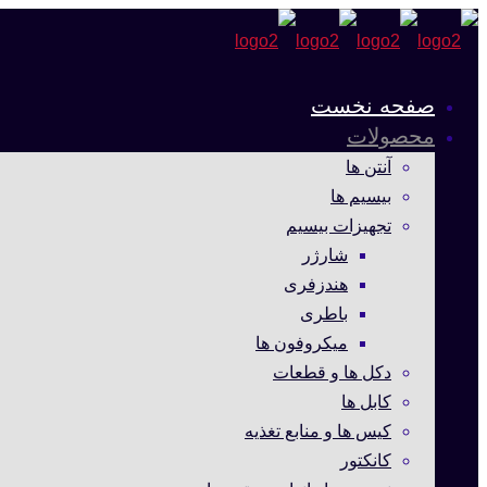
صفحه نخست
محصولات
آنتن ها
بیسیم ها
تجهیزات بیسیم
شارژر
هندزفری
باطری
میکروفون ها
دکل ها و قطعات
کابل ها
کیس ها و منابع تغذیه
کانکتور