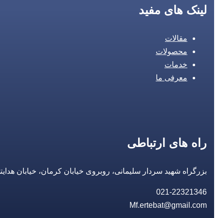
لینک های مفید
مقالات
محصولات
خدمات
معرفی ما
راه های ارتباطی
بزرگراه شهید سردار سلیمانی، روبروی خیابان کرمان، خیابان هدایتی، مجتمع تجاری 14 مع
021-22321346
Mf.ertebat@gmail.com