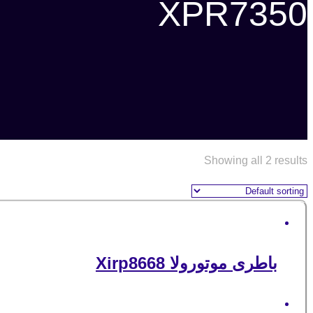
XPR7350
Showing all 2 results
باطری موتورولا Xirp8668