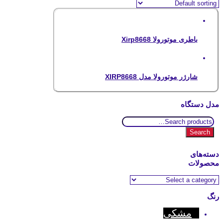
باطری موتورولا Xirp8668
شارژر موتورولا مدل XIRP8668
مدل دستگاه
Search
for:
Search
دسته‌های
محصولات
رنگ
مشکی