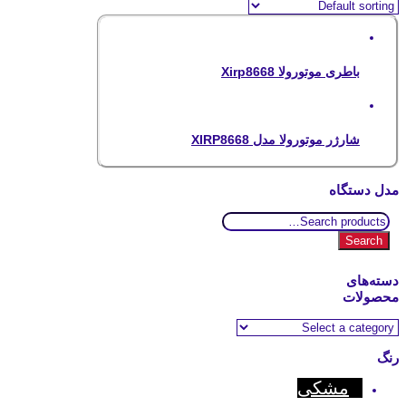
باطری موتورولا Xirp8668
شارژر موتورولا مدل XIRP8668
مدل دستگاه
Search
for:
Search
دسته‌های
محصولات
رنگ
مشکی