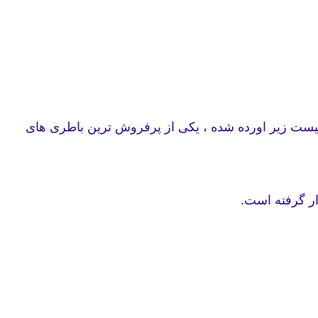
به دلیلی سازگاری با بیسیم های GP328 / GP339 و بیسیم هایی که در لیست زیر اورده شده ، یکی از پرفروش ترین باطری های
ار گرفته است.