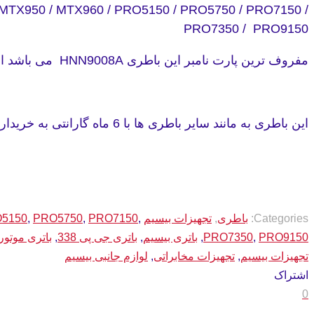
/ MTX950 / MTX960 / PRO5150 / PRO5750 / PRO7150 /
PRO7350 / PRO9150
مفروف ترین پارت نامبر این باطری HNN9008A می باشد اما این باطری با پارت نامبر های دیگری نیز در بازار یافت میباشد که دلیل بر اصل یا فرع بودن باطری نیست.
این باطری به مانند سایر باطری ها با 6 ماه گارانتی به خریداران محترم تحویل می گردد.
Categories:
باطری
,
تجهیزات بیسیم
,
PRO7150
,
PRO5750
,
5150
PRO9150
,
PRO7350
,
باتری بیسیم
,
باتری جی پی 338
,
باتری موتورو
تجهیزات بیسیم
,
تجهیزات مخابراتی
,
لوازم جانبی بیسیم
اشتراک
0