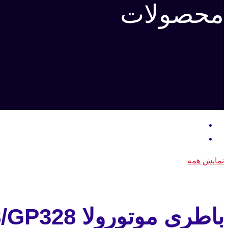
محصولات
نمایش همه
باطری موتورولا GP338/GP328