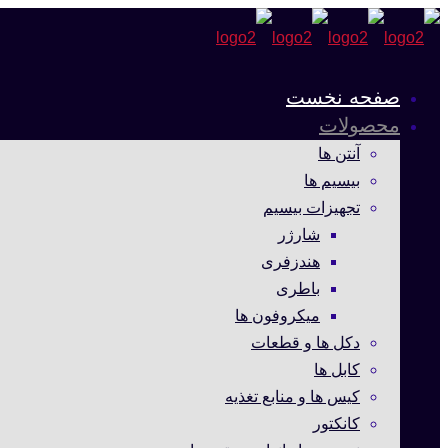
صفحه نخست
محصولات
آنتن ها
بیسیم ها
تجهیزات بیسیم
شارژر
هندزفری
باطری
میکروفون ها
دکل ها و قطعات
کابل ها
کیس ها و منابع تغذیه
کانکتور