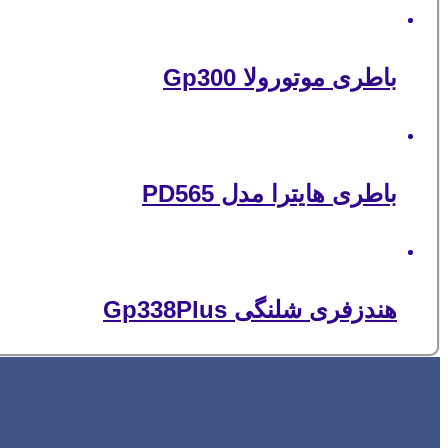
باطری موتورولا Gp300
باطری هایترا مدل PD565
هندزفری شلنگی Gp338Plus