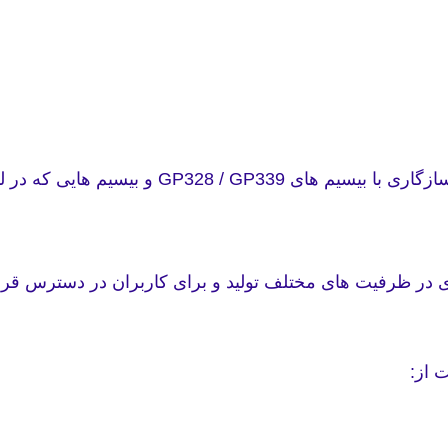
به جرات می توان باطری موتورولا مدل GP338 را 
باطری در ظرفیت های مختلف تولید و برای کاربران در دسترس قر
 از: