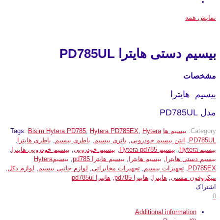
نمایش همه
بیسیم دستی هایترا PD785UL
مشخصات
بیسیم هایترا
مدل PD785UL
Category:
بیسیم ها
Hytera
,
Hytera PD785EX
,
Bisim Hytera PD785
Tags:
PD785UL
,
انتن بیسیم خودرویی
,
باتری بیسیم
,
باطری بیسیم
,
باطری هایترا
,
بیسیم Hytera
,
بیسیم Hytera pd785
,
بیسیم خودرویی
,
بیسیم خودرویی هایترا
,
بیسیم دستی هایترا
,
بیسیم هایترا
,
بیسیم هایترا pd785
,
بیسیمHytera
PD785EX
,
تجهیزات بیسیم
,
تجهیزات مخابراتی
,
لوازم جانبی بیسیم
,
لوازم دکل
,
میکروفون مشتی
,
هایترا
,
هایترا pd785
,
هایترا pd785ul
اشتراک
0
Additional information