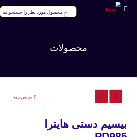
محصولات
نمایش همه
بیسیم دستی هایترا
PD985