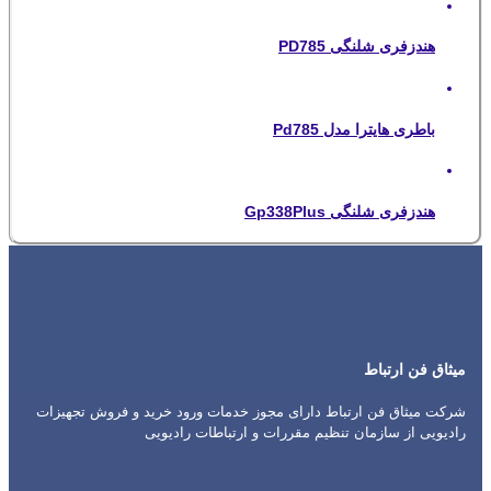
هندزفری شلنگی PD785
باطری هایترا مدل Pd785
هندزفری شلنگی Gp338Plus
میثاق فن ارتباط
شرکت میثاق فن ارتباط دارای مجوز خدمات ورود خرید و فروش تجهیزات
رادیویی از سازمان تنظیم مقررات و ارتباطات رادیویی