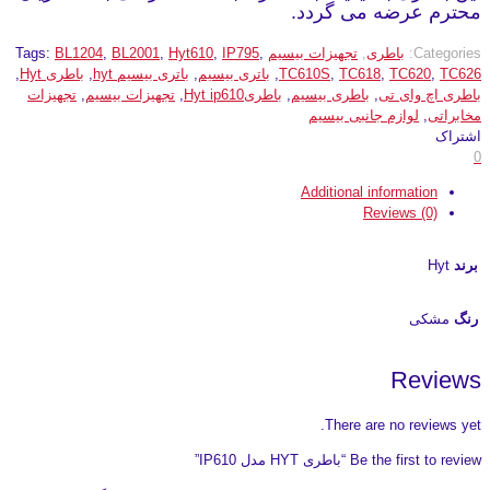
محترم عرضه می گردد.
Categories:
باطری
,
تجهیزات بیسیم
,
IP795
,
Hyt610
,
BL2001
,
BL1204
Tags:
TC626
,
TC620
,
TC618
,
TC610S
,
باتری بیسیم
,
باتری بیسیم hyt
,
باطری Hyt
,
باطری اچ وای تی
,
باطری بیسیم
,
باطریHyt ip610
,
تجهیزات بیسیم
,
تجهیزات
مخابراتی
,
لوازم جانبی بیسیم
اشتراک
0
Additional information
Reviews (0)
برند
Hyt
رنگ
مشکی
Reviews
There are no reviews yet.
Be the first to review “باطری HYT مدل IP610”