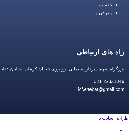
خدمات
معرفی ما
راه های ارتباطی
بزرگراه شهید سردار سلیمانی، روبروی خیابان کرمان، خیابان هدایتی، مجتمع تجاری 14 مع
021-22321346
Mf.ertebat@gmail.com
طراحی سایت با
rayanweb.com