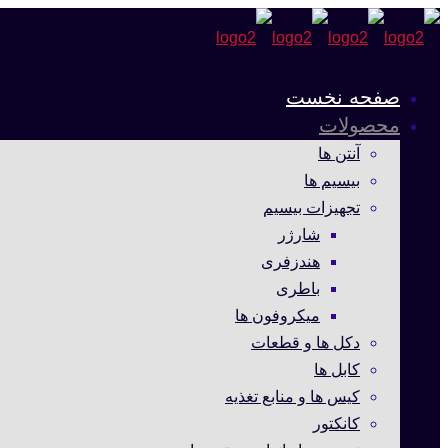
صفحه نخست
محصولات
آنتن ها
بیسیم ها
تجهیزات بیسیم
شارژر
هندزفری
باطری
میکروفون ها
دکل ها و قطعات
کابل ها
کیس ها و منابع تغذیه
کانکتور