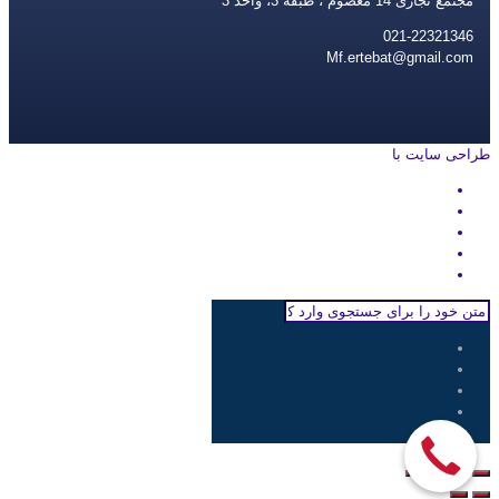
مجتمع تجاری 14 معصوم ، طبقه 3، واحد 3
021-22321346
Mf.ertebat@gmail.com
طراحی سایت با
rayanweb.com