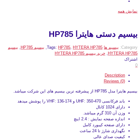
نمایش همه
بیسیم دستی هایترا HP785
Category:
بیسیم ها
HYTERA HP785
,
HP785
Tags:
,
بیسیم HP785
,
بیسیم
HYTERA HP785
,
خرید بیسیم HYTERA HP785
اشتراک
0
Description
Reviews (0)
بیسیم هایترا مدل HP785 از پیشرفته ترین بیسیم های این شرکت میباشد.
باند فرکانسی UHF: 350-470 و VHF: 136-174 را پوشش میدهد
دارای 1024 کانال
وزن آن 310 گرم میباشد.
اندازه صفحه نمایش : 2.4 اینچ
دارای صفحه کیبورد کامل
نگهداری شارژ تا 24 ساعت
کیفیت صدای عالی