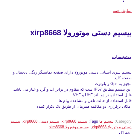
نمایش همه
بیسیم دستی موتورولا xirp8668
مشخصات
بیسیم سری آسیایی دستی موتورولا دارای صفحه نمایشگر رنگی دیجیتال و
صفحه کلید
مجهز به Gps و بلوتوث
این بیسیم مطابق IP57است که مقاوم در برابر آب و گرد و غبار می باشد.
قابل استفاده در دو باند UHF و VHF
قابل استفاده از حالت تلفن و مشاهده پیام ها
امکان برقراری دو مکالمه همزمان از طریق یک تکرار کننده
Category:
بیسیم ها
Tags:
بیسیم xirp8668
,
بیسیم دستی xirp8668
,
بیسیم
دستی موتورولا xirp8668
,
بیسیم موتورولا xirp8668
اشتراک