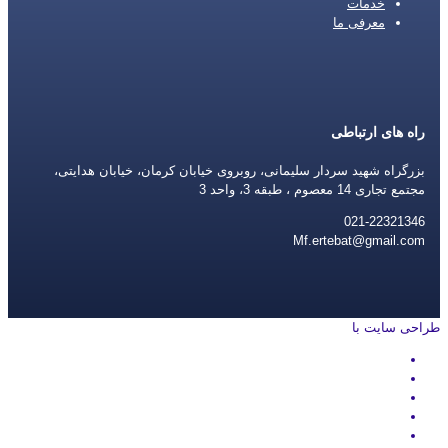
خدمات
معرفی ما
راه های ارتباطی
بزرگراه شهید سردار سلیمانی، روبروی خیابان کرمان، خیابان هدایتی،
مجتمع تجاری 14 معصوم ، طبقه 3، واحد 3
021-22321346
Mf.ertebat@gmail.com
طراحی سایت با
rayanweb.com