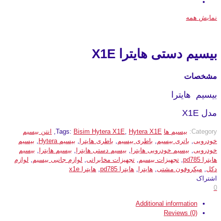
نمایش همه
بیسیم دستی هایترا X1E
مشخصات
بیسیم هایترا
مدل X1E
Category:
بیسیم ها
Hytera X1E
,
Bisim Hytera X1E
Tags:
,
انتن بیسیم
خودرویی
,
باتری بیسیم
,
باطری بیسیم
,
باطری هایترا
,
بیسیم Hytera
,
بیسیم
خودرویی
,
بیسیم خودرویی هایترا
,
بیسیم دستی هایترا
,
بیسیم هایترا
,
بیسیم
هایترا pd785
,
تجهیزات بیسیم
,
تجهیزات مخابراتی
,
لوازم جانبی بیسیم
,
لوازم
دکل
,
میکروفون مشتی
,
هایترا
,
هایترا pd785
,
هایترا x1e
اشتراک
0
Additional information
Reviews (0)