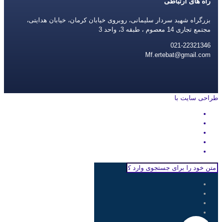
راه های ارتباطی
بزرگراه شهید سردار سلیمانی، روبروی خیابان کرمان، خیابان هدایتی،
مجتمع تجاری 14 معصوم ، طبقه 3، واحد 3
021-22321346
Mf.ertebat@gmail.com
طراحی سایت با
rayanweb.com