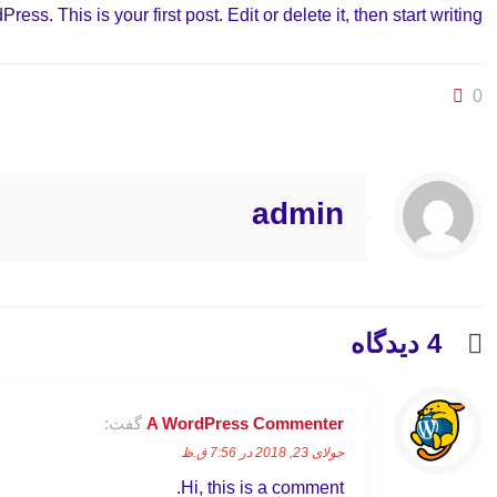
ss. This is your first post. Edit or delete it, then start writing!
0
admin
4 دیدگاه
A WordPress Commenter
گفت:
جولای 23, 2018 در 7:56 ق.ظ
Hi, this is a comment.