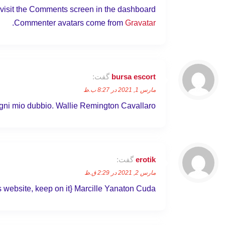
 visit the Comments screen in the dashboard.
.
Commenter avatars come from
Gravatar
bursa escort
گفت:
مارس 1, 2021 در 8:27 ب.ظ
ogni mio dubbio. Wallie Remington Cavallaro
erotik
گفت:
مارس 2, 2021 در 2:29 ق.ظ
is website, keep on it} Marcille Yanaton Cuda