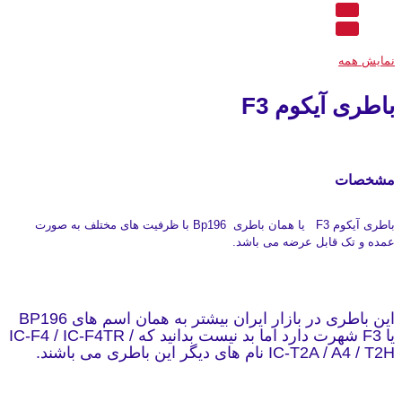
نمایش همه
باطری آیکوم F3
مشخصات
باطری آیکوم F3 یا همان باطری Bp196 با ظرفیت های مختلف به صورت
عمده و تک قابل عرضه می باشد.
این باطری در بازار ایران بیشتر به همان اسم های BP196
یا F3 شهرت دارد اما بد نیست بدانید که IC-F4 / IC-F4TR /
IC-T2A / A4 / T2H نام های دیگر این باطری می باشند.