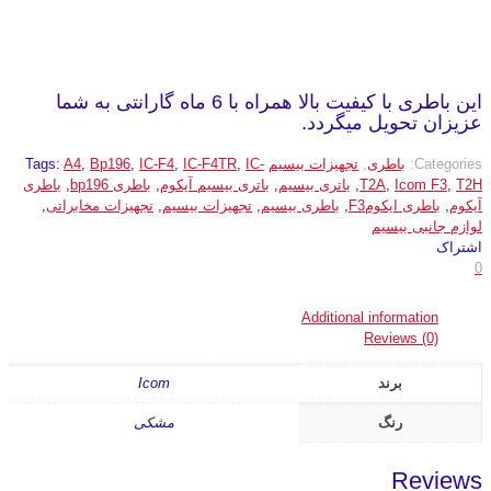
این باطری با کیفیت بالا همراه با 6 ماه گارانتی به شما
عزیزان تحویل میگردد.
Categories:
باطری
,
تجهیزات بیسیم
IC-
,
IC-F4TR
,
IC-F4
,
Bp196
,
A4
Tags:
T2H
,
Icom F3
,
T2A
,
باتری بیسیم
,
باتری بیسیم آیکوم
,
باطری bp196
,
باطری
آیکوم
,
باطری ایکومF3
,
باطری بیسیم
,
تجهیزات بیسیم
,
تجهیزات مخابراتی
,
لوازم جانبی بیسیم
اشتراک
0
Additional information
Reviews (0)
برند
Icom
رنگ
مشکی
Reviews