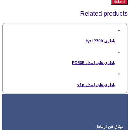
Related products
باطری Hyt IP700
باطری هایترا مدل PD565
باطری هایترا مدل x1p
میثاق فن ارتباط