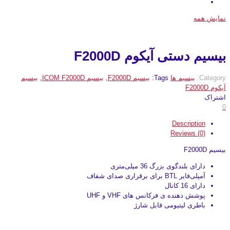
نمایش همه
بیسیم دستی آیکوم F2000D
Category:
بیسیم ها
Tags:
بیسیم F2000D
,
بیسیم ICOM F2000D
,
بیسیم
آیکوم F2000D
اشتراک
0
Description
Reviews (0)
بیسیم F2000D
دارای بلندگوی بزرگ 36 میلی‌متری
آمپلی‌فایر BTL برای برقراری صدای شفاف
دارای 16 کانال
پوشش دهنده ی فرکانس های VHF و UHF
باطری لیتیومی قابل شارژ