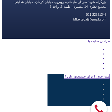
بزرگراه شهید سردار سلیمانی، روبروی خیابان کرمان، خیابان هدایتی،
مجتمع تجاری 14 معصوم ، طبقه 3، واحد 3
021-22321346
Mf.ertebat@gmail.com
طراحی سایت با
rayanweb.com