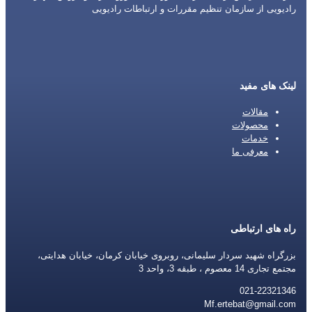
رادیویی از سازمان تنظیم مقررات و ارتباطات رادیویی
لینک های مفید
مقالات
محصولات
خدمات
معرفی ما
راه های ارتباطی
بزرگراه شهید سردار سلیمانی، روبروی خیابان کرمان، خیابان هدایتی،
مجتمع تجاری 14 معصوم ، طبقه 3، واحد 3
021-22321346
Mf.ertebat@gmail.com