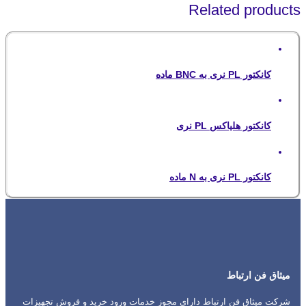
Related products
کانکتور PL نری به BNC ماده
کانکتور هلیاکس PL نری
کانکتور PL نری به N ماده
میثاق فن ارتباط
شرکت میثاق فن ارتباط دارای مجوز خدمات ورود خرید و فروش تجهیزات