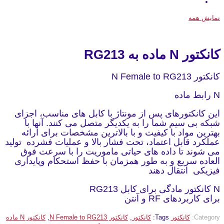
نمایش همه
کانکتور N ماده به RG213
کانکتور N Female to RG213
N رابط ماده
این کانکتورهای پس از مونتاژ با کابل های مناسب، اجزای
شبکه بی سیم شما را به یکدیگر متصل می کنند. آنها با
بهترین مواد با کیفیت و با بالاترین مشخصات برای ارائه
عملکرد قابل اعتماد، تحت فشار بالا و عملیات فشرده تولید
می شوند تا داده های حیاتی ماموریت را با سرعت فوق
العاده سریع و به طور همزمان با حفظ استحکام وپایداری
فیزیکی انتقال دهند
N کانکتور مادگی برای کابل RG213
برای کاربردهای RF و آنتن
Category:
کانکتور
Tags:
کانکتور
,
کانکتور N Female to RG213
,
کانکتور N ماده