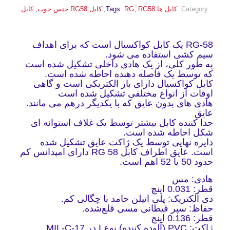
Category:
کابل ها
RG58
,
RG
Tags:
,
کابل RG58 جنس خوب
,
کابل
RG-58 یک کابل کواکسیال است که برای اهداف
سیم کشی استفاده می شود.
به طور کلی، از یک هادی داخلی تشکیل شده است
که توسط یک فاصله دهنده احاطه شده است.
کابل کواکسیال دارای بار الکتریکی است و گاهی
اوقات از انواع مختلفی تشکیل شده است
هادی های بدون عایق که با یکدیگر درهم می مانند.
عایق
جدا کننده کابل بیشتر توسط یک غلاف استوانه ای
شکل احاطه شده است.
دایره نهایی توسط یک ژاکت عایق تشکیل شده
است. عایق اطراف کابل RG 58 دارای امپدانس کم
حدود 50 یا 52 اهم است.
هادی: مس
قطر: 0.031 اینچ
دی الکتریک: پلی اتیلن جامد با چگالی کم.
حفاظ: سپر قیطانی مسی قلع‌شده.
قطر: 0.136 اینچ
ژاکت: PVC (آلوده کننده) نوع I در MIL-C-17.