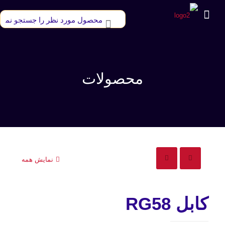
محصولات
نمایش همه
کابل RG58