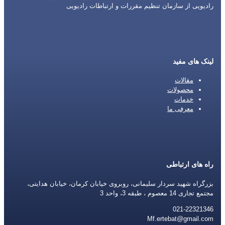
رادیویی از سازمان تنظیم مقررات و ارتباطات رادیویی
لینک های مفید
مقالات
محصولات
خدمات
معرفی ما
راه های ارتباطی
بزرگراه شهید سردار سلیمانی، روبروی خیابان کرمان، خیابان هدایتی،
مجتمع تجاری 14 معصوم ، طبقه 3، واحد 3
021-22321346
Mf.ertebat@gmail.com