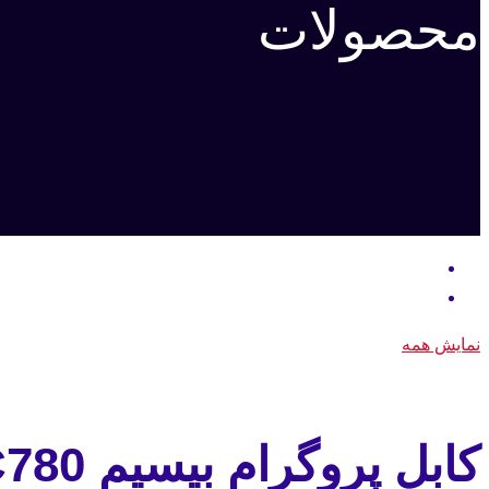
محصولات
نمایش همه
کابل پروگرام بیسیم TC780