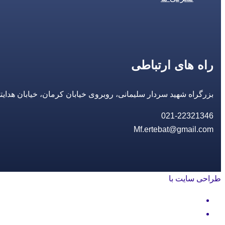
راه های ارتباطی
بزرگراه شهید سردار سلیمانی، روبروی خیابان کرمان، خیابان هدایتی، مجتمع تجاری 14 مع
021-22321346
Mf.ertebat@gmail.com
طراحی سایت با
rayanweb.com