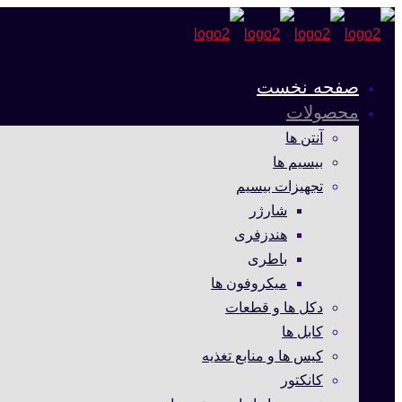
صفحه نخست
محصولات
آنتن ها
بیسیم ها
تجهیزات بیسیم
شارژر
هندزفری
باطری
میکروفون ها
دکل ها و قطعات
کابل ها
کیس ها و منابع تغذیه
کانکتور