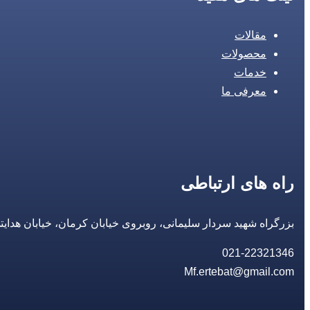
مقالات
محصولات
خدمات
معرفی ما
راه های ارتباطی
بزرگراه شهید سردار سلیمانی، روبروی خیابان کرمان، خیابان هدایتی، مجتمع تجاری 14 مع
021-22321346
Mf.ertebat@gmail.com