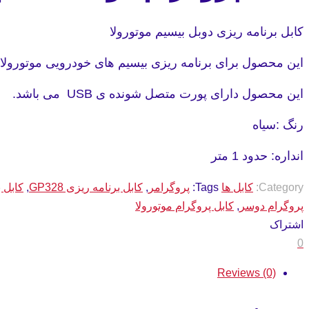
کابل برنامه ریزی دوبل بیسیم موتورولا
این محصول برای برنامه ریزی بیسیم های خودرویی موتورولا مدل GM338 و بیسیم های دستی موتورولا مدل های GP338/GP328/GP339 اس
این محصول دارای پورت متصل شونده ی USB می باشد.
رنگ :سیاه
انداره: حدود 1 متر
Category:
کابل ها
Tags:
پروگرامر
,
کابل برنامه ریزی GP328
,
کابل بر
پروگرام دوسر
,
کابل پروگرام موتورولا
اشتراک
0
Reviews (0)