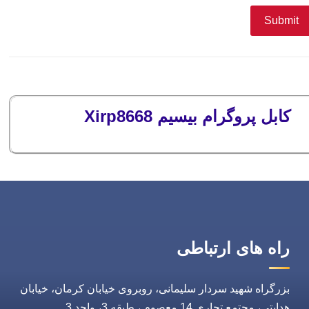
کابل پروگرام بیسیم Xirp8668
راه های ارتباطی
بزرگراه شهید سردار سلیمانی، روبروی خیابان کرمان، خیابان
هدایتی، مجتمع تجاری 14 معصوم ، طبقه 3، واحد 3