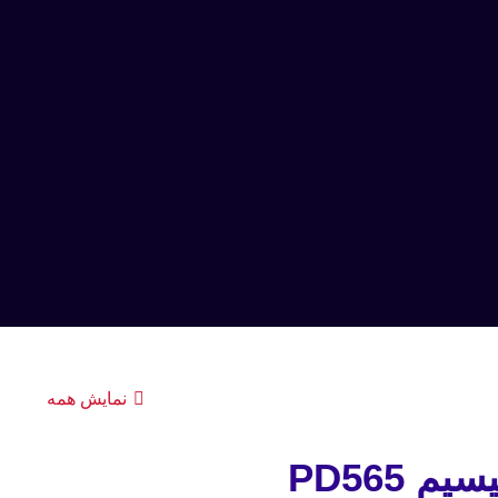
نمایش همه
 PD565