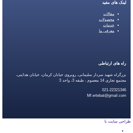
لینک های مفید
مقالات
محصولات
خدمات
معرفی ما
راه های ارتباطی
بزرگراه شهید سردار سلیمانی، روبروی خیابان کرمان، خیابان هدایتی،
مجتمع تجاری 14 معصوم ، طبقه 3، واحد 3
021-22321346
Mf.ertebat@gmail.com
طراحی سایت با
rayanweb.com