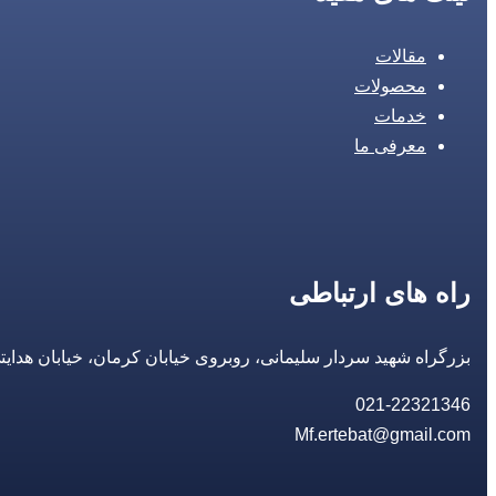
مقالات
محصولات
خدمات
معرفی ما
راه های ارتباطی
بزرگراه شهید سردار سلیمانی، روبروی خیابان کرمان، خیابان هدایتی، مجتمع تجاری 14 مع
021-22321346
Mf.ertebat@gmail.com