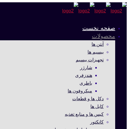
صفحه نخست
محصولات
آنتن ها
بیسیم ها
تجهیزات بیسیم
شارژر
هندزفری
باطری
میکروفون ها
دکل ها و قطعات
کابل ها
کیس ها و منابع تغذیه
کانکتور