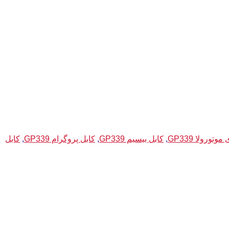
تورولا GP339
,
کابل بیسیم GP339
,
کابل پروگرام GP339
,
کابل