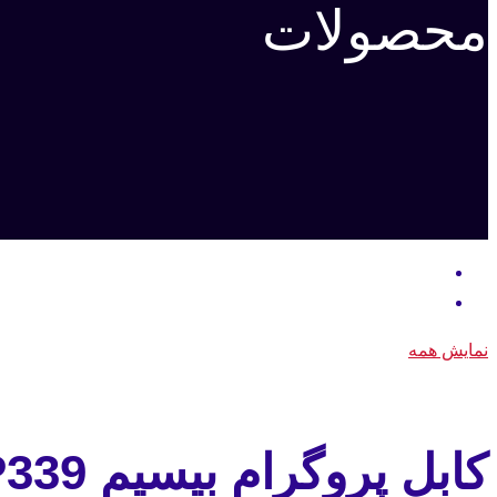
محصولات
نمایش همه
کابل پروگرام بیسیم GP339