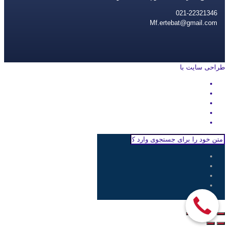
021-22321346
Mf.ertebat@gmail.com
طراحی سایت با
rayanweb.com