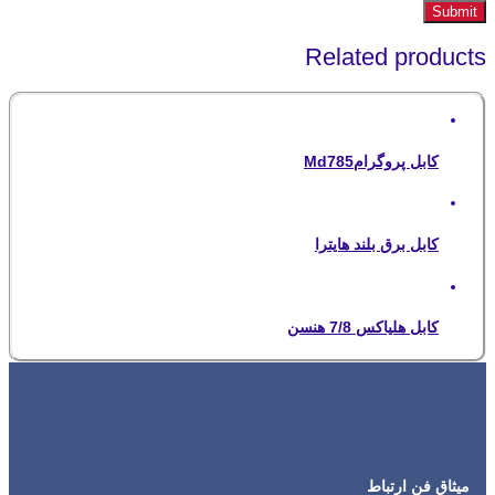
Related products
کابل پروگرامMd785
کابل برق بلند هایترا
کابل هلیاکس 7/8 هنسن
میثاق فن ارتباط