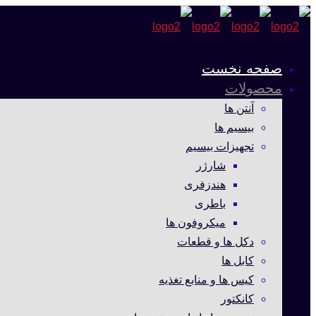
صفحه نخست
محصولات
آنتن ها
بیسیم ها
تجهیزات بیسیم
شارژر
هندزفری
باطری
میکروفون ها
دکل ها و قطعات
کابل ها
کیس ها و منابع تغذیه
کانکتور