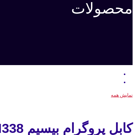
محصولات
نمایش همه
کابل پروگرام بیسیم GM338