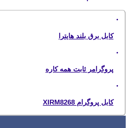
کابل برق بلند هایترا
پروگرامر ثابت همه کاره
کابل پروگرام XIRM8268