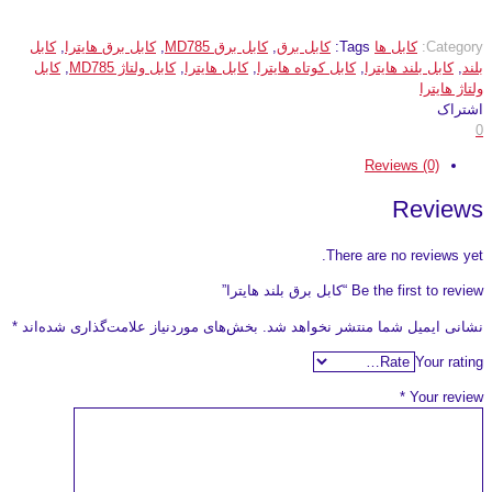
Category:
کابل ها
Tags:
کابل برق
,
کابل برق MD785
,
کابل برق هایترا
,
کابل
بلند
,
کابل بلند هایترا
,
کابل کوتاه هایترا
,
کابل هایترا
,
کابل ولتاژ MD785
,
کابل
ولتاژ هایترا
اشتراک
0
Reviews (0)
Reviews
There are no reviews yet.
Be the first to review “کابل برق بلند هایترا”
نشانی ایمیل شما منتشر نخواهد شد.
بخش‌های موردنیاز علامت‌گذاری شده‌اند
*
Your rating
*
Your review