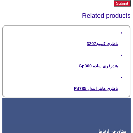
Related products
باطری کنوود3207
هندزفری ساده Gp300
باطری هایترا مدل Pd785
میثاق فن ارتباط