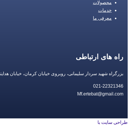
محصولات
خدمات
معرفی ما
راه های ارتباطی
بزرگراه شهید سردار سلیمانی، روبروی خیابان کرمان، خیابان هدایتی، مجتمع تجاری 14 مع
021-22321346
Mf.ertebat@gmail.com
طراحی سایت با
rayanweb.com