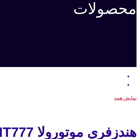
محصولات
نمایش همه
هندزفری موتورولا MT777