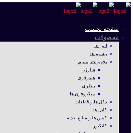
صفحه نخست
محصولات
آنتن ها
بیسیم ها
تجهیزات بیسیم
شارژر
هندزفری
باطری
میکروفون ها
دکل ها و قطعات
کابل ها
کیس ها و منابع تغذیه
کانکتور