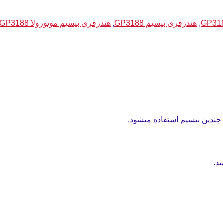
,
هندزفری بیسیم GP3188
,
هندزفری بیسیم موتورولا GP3188
ید.