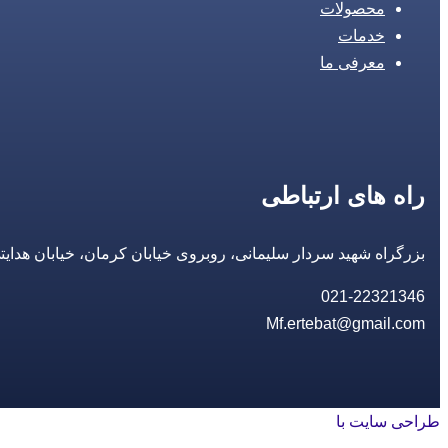
محصولات
خدمات
معرفی ما
راه های ارتباطی
بزرگراه شهید سردار سلیمانی، روبروی خیابان کرمان، خیابان هدایتی، مجتمع تجاری 14 مع
021-22321346
Mf.ertebat@gmail.com
طراحی سایت با
rayanweb.com