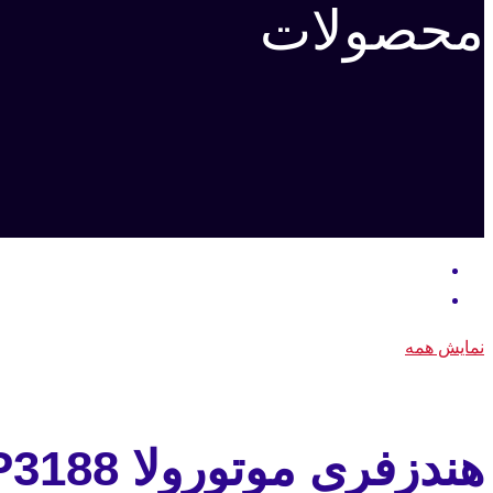
محصولات
نمایش همه
هندزفری موتورولا GP3188