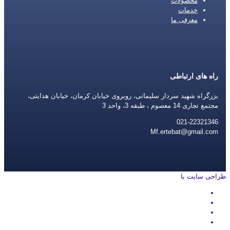
محصولات
خدمات
معرفی ما
راه های ارتباطی
بزرگراه شهید سردار سلیمانی، روبروی خیابان کرمان، خیابان هدایتی،
مجتمع تجاری 14 معصوم ، طبقه 3، واحد 3
021-22321346
Mf.ertebat@gmail.com
طراحی سایت با
rayanweb.com