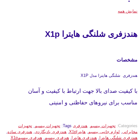
نمایش همه
هندزفری شلنگی هایترا X1p
مشخصات
هندزفری شلنگی هایترا مدل X1P
با کیفیت صدای بالا جهت ارتباط با کیفیت و آسان
مناسب برای نیروهای حفاظتی و امنیتی
Categories:
تجهیزات بیسیم
,
هندزفری
Tags:
تجهیزات بیسیم
,
تجهیزات
مخابراتی
,
لوازم جانبی بیسیم
,
هایتراX1p
,
هندزفری بادیگاردی
,
هندزفری ساده
,
هندزفری شلنگی هایترا
,
هندزفری هایترا
,
هنزفری بیسیم
,
هنزفری بیسیمX1p