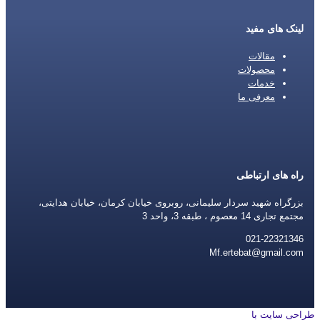
لینک های مفید
مقالات
محصولات
خدمات
معرفی ما
راه های ارتباطی
بزرگراه شهید سردار سلیمانی، روبروی خیابان کرمان، خیابان هدایتی،
مجتمع تجاری 14 معصوم ، طبقه 3، واحد 3
021-22321346
Mf.ertebat@gmail.com
طراحی سایت با
rayanweb.com