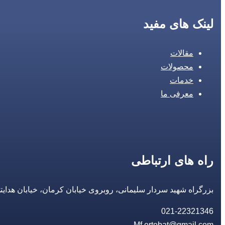
لینک های مفید
مقالات
محصولات
خدمات
معرفی ما
راه های ارتباطی
بزرگراه شهید سردار سلیمانی، روبروی خیابان کرمان، خیابان هدایتی، مجتمع تجاری 14 مع
021-22321346
Mf.ertebat@gmail.com