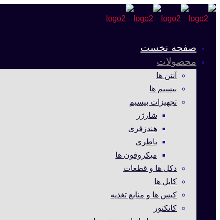
صفحه نخست
محصولات
آنتن ها
بیسیم ها
تجهیزات بیسیم
شارژر
هندزفری
باطری
میکروفون ها
دکل ها و قطعات
کابل ها
کیس ها و منابع تغذیه
کانکتور