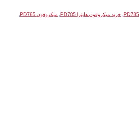
,
خرید میکروفون هایترا PD785
,
میکروفون PD785
,