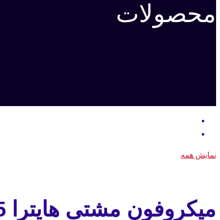
محصولات
نمایش همه
میکروفون مشتی هایترا PD785