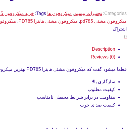
Categories:
تجهیزات بیسیم
,
میکروفون ها
Tags:
خرید میکروفون PD785
میکروفون مشتی pd785
,
میکروفون مشتی هایترا PD785
,
میکروفون ها
اشتراک
0
Description
Reviews (0)
قطعا میشود گفت که میکروفون مشتی هایترا PD785 بهترین میکروفون این شرکت میباشد.
سازگاری بالا
کیفیت مطلوب
مقاومت در برابر شرایط محیطی نامناسب
کیفیت صدای خوب