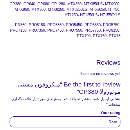
GP380، GP640، GP680، GP1280، MTX850، MTX850LS، MTX900،
MTX950، MTX960، MTX8250، MTX8250LS، MTX9250، HT750،
HT1250، HT1250LS، HT1550XLS
PR860، PRO5150، PRO5350، PRO5450، PRO5550، PRO5750،
PRO7150، PRO7350، PRO7450، PRO7550، PRO7750، PRO9150،
PTX700، PTX760، PTX78
Reviews
There are no reviews yet.
Be the first to review “میکروفون مشتی
موتورولا GP380”
نشانی ایمیل شما منتشر نخواهد شد.
بخش‌های موردنیاز علامت‌گذاری
شده‌اند
*
Your rating