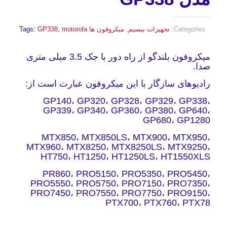
Categories:
تجهیزات بیسیم
,
میکروفون ها
motorola
,
GP338
Tags:
میکروفون بلندگو از راه دور با جک 3.5 میلی متری
صدا.
رادیوهای سازگار با این میکروفون عبارت است از:
GP140، GP320، GP328، GP329، GP338،
GP339، GP340، GP360، GP380، GP640،
GP680، GP1280
MTX850، MTX850LS، MTX900، MTX950،
MTX960، MTX8250، MTX8250LS، MTX9250،
HT750، HT1250، HT1250LS، HT1550XLS
PR860، PRO5150، PRO5350، PRO5450،
PRO5550، PRO5750، PRO7150، PRO7350،
PRO7450، PRO7550، PRO7750، PRO9150،
PTX700، PTX760، PTX78