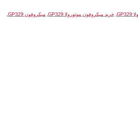
GP
,
خرید میکروفون موتورولا GP329
,
میکروفون GP329
,