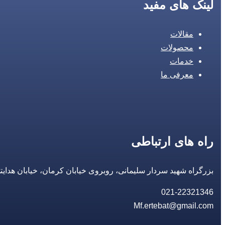
لینک های مفید
مقالات
محصولات
خدمات
معرفی ما
راه های ارتباطی
بزرگراه شهید سردار سلیمانی، روبروی خیابان کرمان، خیابان هدایتی، مجتمع تجاری 14 مع
021-22321346
Mf.ertebat@gmail.com