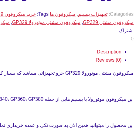
Categories:
تجهیزات بیسیم
,
میکروفون ها
Tags:
خرید میکروفون GP329
میکروفون مشتی GP329
,
میکروفون مشتی موتورولا GP329
,
میکروف
اشتراک
0
Description
Reviews (0)
میکروفون مشتی موتورولا GP329 جزو تجهیزاتی میباشد که بسیار کارآمد است.
این میکروفون موتورولا با بیسیم هایی از جمله GP338، GP339، GP340، GP360، GP380 سازگار میباشد.
این محصول را میتوانید همین الان به صورت تکی و عمده خریداری نمای