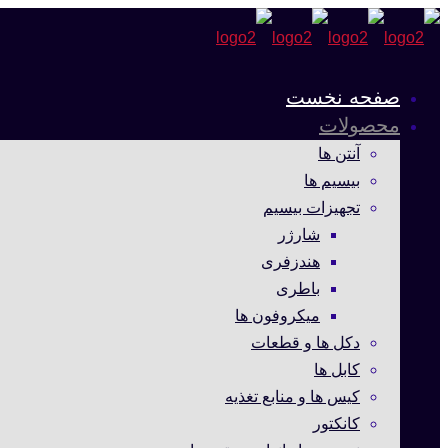
صفحه نخست
محصولات
آنتن ها
بیسیم ها
تجهیزات بیسیم
شارژر
هندزفری
باطری
میکروفون ها
دکل ها و قطعات
کابل ها
کیس ها و منابع تغذیه
کانکتور