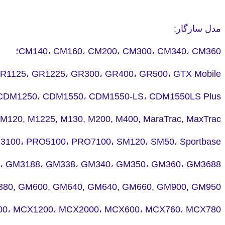
مدل سازگار:
CM140، CM160، CM200، CM300، CM340، CM360؛
R1125، GR1225، GR300، GR400، GR500، GTX Mobile;
CDM1250، CDM1550، CDM1550-LS، CDM1550LS Plus
M120, M1225, M130, M200, M400, MaraTrac, MaxTrac;
100، PRO5100، PRO7100، SM120، SM50، Sportbase.
، GM3188، GM338، GM340، GM350، GM360، GM3688،
80, GM600, GM640, GM640, GM660, GM900, GM950;
0، MCX1200، MCX2000، MCX600، MCX760، MCX780.