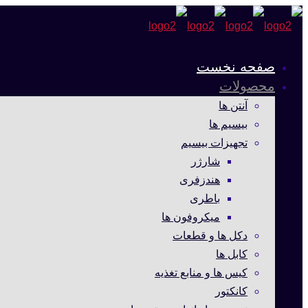
صفحه نخست
محصولات
آنتن ها
بیسیم ها
تجهیزات بیسیم
شارژر
هندزفری
باطری
میکروفون ها
دکل ها و قطعات
کابل ها
کیس ها و منابع تغذیه
کانکتور