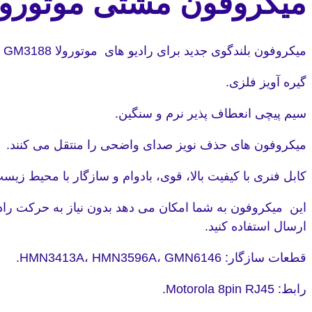
میکروفون مشتی موتورولا مد
میکروفون بلندگوی جدید برای رادیو های موتورولا GM3688 GM338 GM3188
گیره آویز فلزی.
سیم پیچی انعطاف پذیر نرم و سنگین.
میکروفون های حذف نویز صدای واضحی را منتقل می کنند.
کابل فنری با کیفیت بالا، قوی، بادوام و سازگار با محیط زیس
این میکروفون به شما امکان می دهد بدون نیاز به حرکت را
ارسال استفاده کنید.
قطعات سازگار: HMN3413A، HMN3596A، GMN6146.
رابط: Motorola 8pin RJ45.