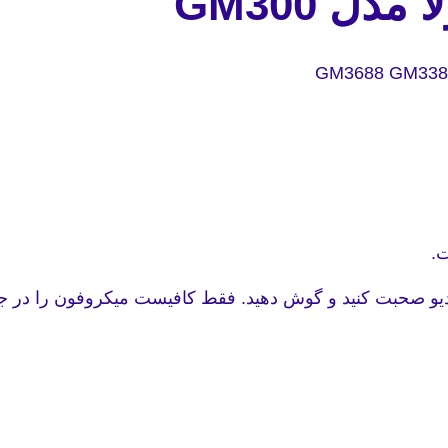
ل GM300
ت.
دیو صحبت کنید و گوش دهید. فقط کافیست میکروفون را در ج