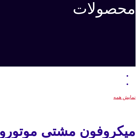
محصولات
نمایش همه
میکروفون مشتی موتورولا DM1400 کیپد