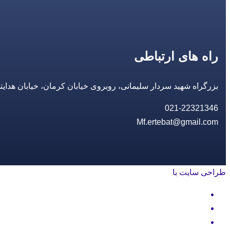
راه های ارتباطی
بزرگراه شهید سردار سلیمانی، روبروی خیابان کرمان، خیابان هدایتی، مجتمع تجاری 14 مع
021-22321346
Mf.ertebat@gmail.com
طراحی سایت با
rayanweb.com