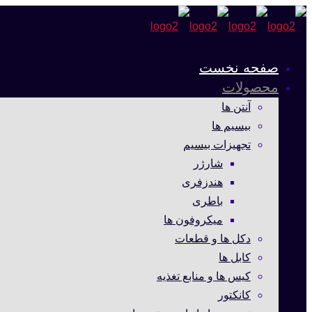
صفحه نخست
محصولات
آنتن ها
بیسیم ها
تجهیزات بیسیم
شارژر
هندزفری
باطری
میکروفون ها
دکل ها و قطعات
کابل ها
کیس ها و منابع تغذیه
کانکتور