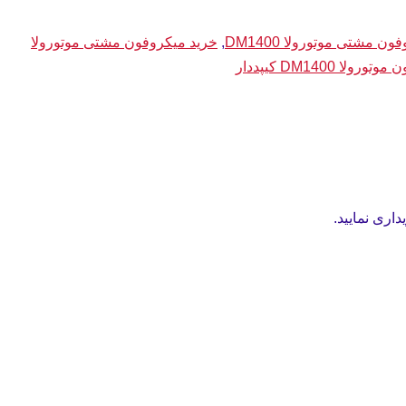
ن مشتی موتورولا DM1400
,
خرید میکروفون مشتی موتورولا
رولا DM1400 کیپددار