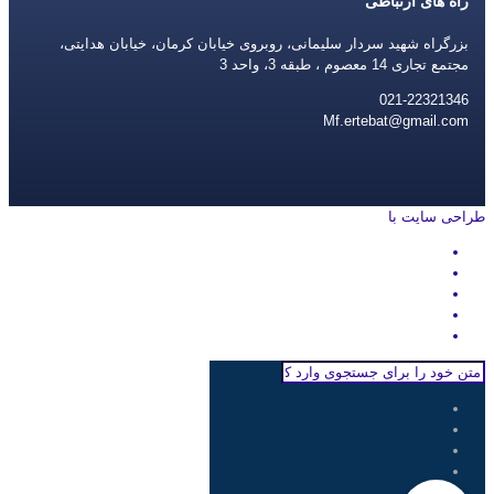
راه های ارتباطی
بزرگراه شهید سردار سلیمانی، روبروی خیابان کرمان، خیابان هدایتی،
مجتمع تجاری 14 معصوم ، طبقه 3، واحد 3
021-22321346
Mf.ertebat@gmail.com
طراحی سایت با
rayanweb.com