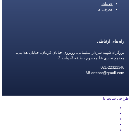
خدمات
معرفی ما
راه های ارتباطی
بزرگراه شهید سردار سلیمانی، روبروی خیابان کرمان، خیابان هدایتی،
مجتمع تجاری 14 معصوم ، طبقه 3، واحد 3
021-22321346
Mf.ertebat@gmail.com
طراحی سایت با
rayanweb.com