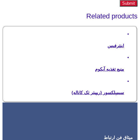
Related products
اینترفیس
منبع تغذیه آیکوم
سیمپلکسور (ریپیتر تک کاناله)
میثاق فن ارتباط