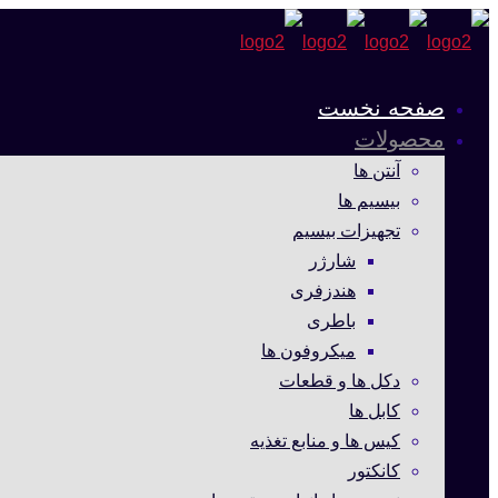
صفحه نخست
محصولات
آنتن ها
بیسیم ها
تجهیزات بیسیم
شارژر
هندزفری
باطری
میکروفون ها
دکل ها و قطعات
کابل ها
کیس ها و منابع تغذیه
کانکتور