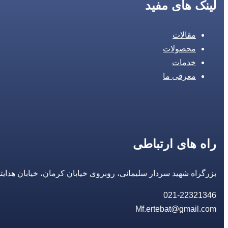
لینک های مفید
مقالات
محصولات
خدمات
معرفی ما
راه های ارتباطی
بزرگراه شهید سردار سلیمانی، روبروی خیابان کرمان، خیابان هدایتی، مجتمع تجاری 14 مع
021-22321346
Mf.ertebat@gmail.com