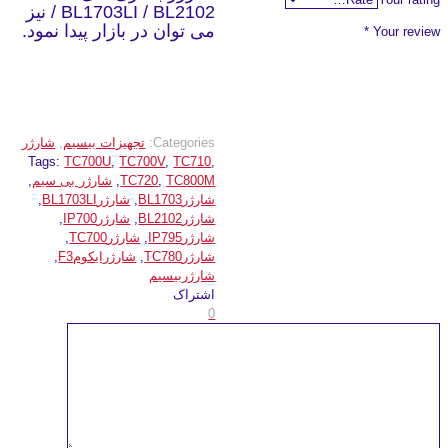
/ BL1703LI / BL2102 نیز
می توان در بازار پیدا نمود.
*
Your review
Categories:
تجهیزات بیسیم
,
شارژر
Tags:
TC700U
,
TC700V
,
TC710
,
TC800M
,
TC720
,
شارژر بی سیم
,
شارژرBL1703
,
شارژرBL1703LI
,
شارژرBL2102
,
شارژرIP700
,
شارژرIP795
,
شارژرTC700
,
شارژرTC780
,
شارژرایکومF3
,
شارژربیسیم
اشتراک
0