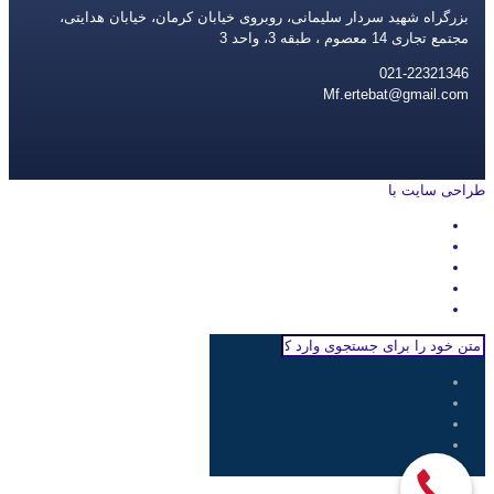
بزرگراه شهید سردار سلیمانی، روبروی خیابان کرمان، خیابان هدایتی،
مجتمع تجاری 14 معصوم ، طبقه 3، واحد 3
021-22321346
Mf.ertebat@gmail.com
طراحی سایت با
rayanweb.com