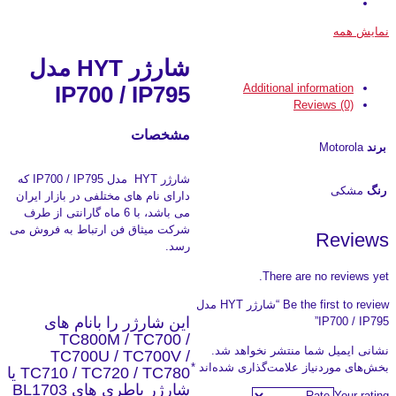
نمایش همه
شارژر HYT مدل
Additional information
IP700 / IP795
Reviews (0)
مشخصات
برند
Motorola
شارژر HYT مدل IP700 / IP795 که
رنگ
مشکی
دارای نام های مختلفی در بازار ایران
می باشد، با 6 ماه گارانتی از طرف
شرکت میثاق فن ارتباط به فروش می
Reviews
رسد.
There are no reviews yet.
Be the first to review “شارژر HYT مدل
این شارژر را بانام های
IP700 / IP795”
TC800M / TC700 /
نشانی ایمیل شما منتشر نخواهد شد.
TC700U / TC700V /
بخش‌های موردنیاز علامت‌گذاری شده‌اند
*
TC710 / TC720 / TC780 یا
شارژر باطری های BL1703
Your rating