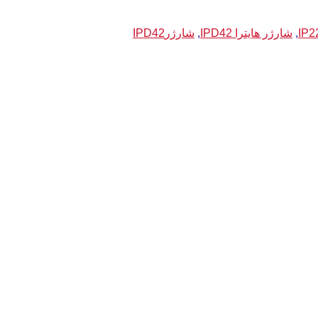
,
شارژر هایترا IPD42
,
شارژرIPD42