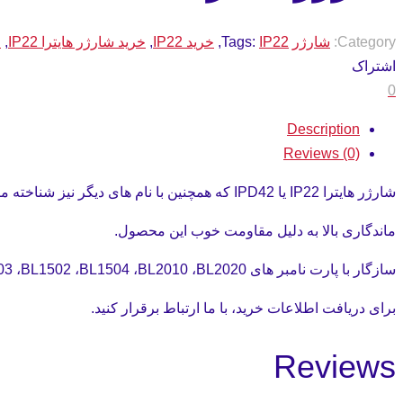
Category:
شارژر
IP22
Tags:
,
خرید IP22
,
خرید شارژر هایترا IP22
,
خ
اشتراک
0
Description
Reviews (0)
شارژر هایترا IP22 یا IPD42 که همچنین با نام های دیگر نیز شناخته میشود، معروف ترین شارژر هایترا میباشد.
ماندگاری بالا به دلیل مقاومت خوب این محصول.
سازگار با پارت نامبر های BL2008 ،BL2006، BL2503 ،BL1502 ،BL1504 ،BL2010 ،BL2020
برای دریافت اطلاعات خرید، با ما ارتباط برقرار کنید.
Reviews