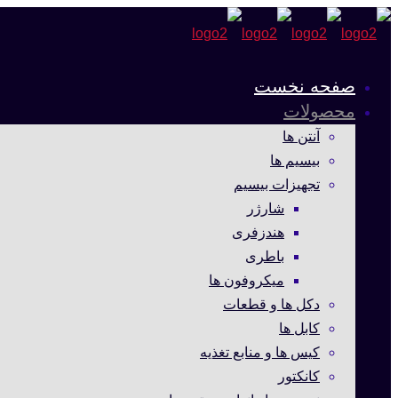
صفحه نخست
محصولات
آنتن ها
بیسیم ها
تجهیزات بیسیم
شارژر
هندزفری
باطری
میکروفون ها
دکل ها و قطعات
کابل ها
کیس ها و منابع تغذیه
کانکتور