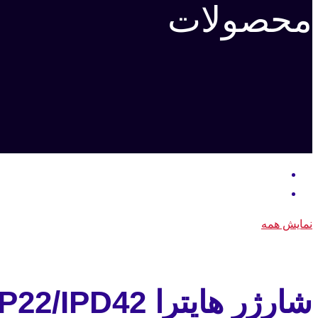
محصولات
نمایش همه
شارژر هایترا IP22/IPD42