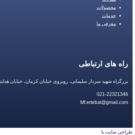
محصولات
خدمات
معرفی ما
راه های ارتباطی
بزرگراه شهید سردار سلیمانی، روبروی خیابان کرمان، خیابان هدایتی، مجتمع تجاری 14 مع
021-22321346
Mf.ertebat@gmail.com
طراحی سایت با
rayanweb.com