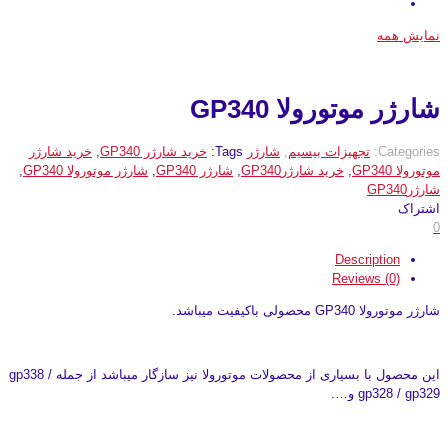
نمایش همه
شارژر موتورولا GP340
Categories:
تجهیزات بیسیم
,
شارژر
Tags:
خرید شارژر GP340
,
خرید شارژر
موتورولا GP340
,
خرید شارژرGP340
,
شارژر GP340
,
شارژر موتورولا GP340
,
شارژرGP340
اشتراک
0
Description
Reviews (0)
شارژر موتورولا GP340 محصولی باکیفیت میباشد.
این محصول با بسیاری از محصولات موتورولا نیز سازگار میباشد از جمله gp338 /
gp328 / gp329 و….