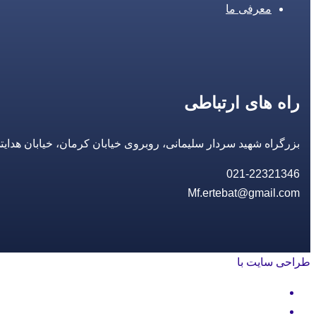
معرفی ما
راه های ارتباطی
بزرگراه شهید سردار سلیمانی، روبروی خیابان کرمان، خیابان هدایتی، مجتمع تجاری 14 مع
021-22321346
Mf.ertebat@gmail.com
طراحی سایت با
rayanweb.com