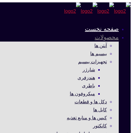
صفحه نخست
محصولات
آنتن ها
بیسیم ها
تجهیزات بیسیم
شارژر
هندزفری
باطری
میکروفون ها
دکل ها و قطعات
کابل ها
کیس ها و منابع تغذیه
کانکتور