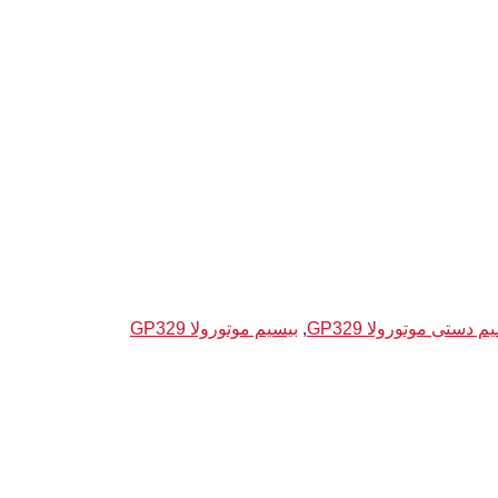
م دستی موتورولا GP329
,
بیسیم موتورولا GP329