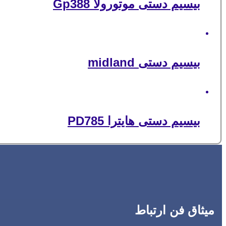
بیسیم دستی موتورولا Gp388
بیسیم دستی midland
بیسیم دستی هایترا PD785
میثاق فن ارتباط