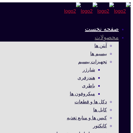
صفحه نخست
محصولات
آنتن ها
بیسیم ها
تجهیزات بیسیم
شارژر
هندزفری
باطری
میکروفون ها
دکل ها و قطعات
کابل ها
کیس ها و منابع تغذیه
کانکتور